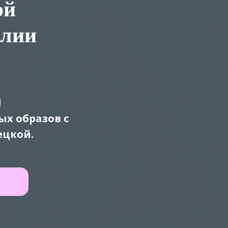
ой
Юлии
!
х образов с
ецкой.