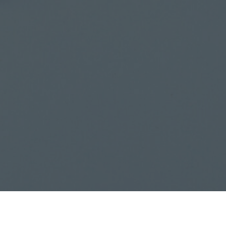
ателям:
О компании:
А И ОПЛАТА
О НАС